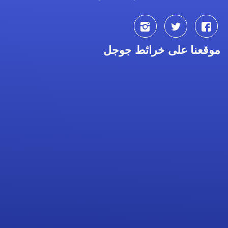
تابعنا
تابعنا
تابعنا
موقعنا على خرائط جوجل
على
على
على
فيسبوك
تويتر
انستجرام