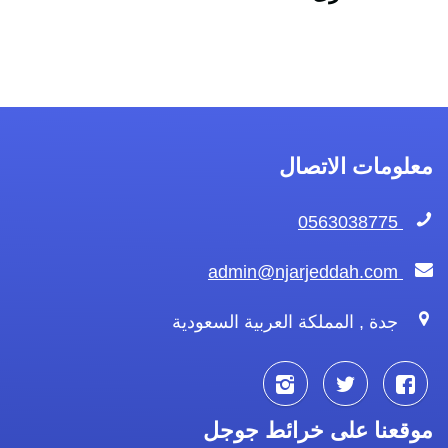
معلومات الاتصال
0563038775
admin@njarjeddah.com
جدة , المملكة العربية السعودية
تابعنا
تابعنا
تابعنا
موقعنا على خرائط جوجل
على
على
على