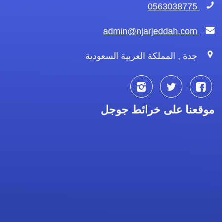
0563038775
admin@njarjeddah.com
جدة , المملكة العربية السعودية
تابعنا
تابعنا
تابعنا
موقعنا على خرائط جوجل
على
على
على
فيسبوك
تويتر
انستجرام